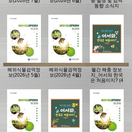
보(2026년 7월)
보(2026년 6월)
충 발생 및 검역
동향 소식지
해외식물검역정
해외식물검역정
월간 해충 정보
보(2026년 5월)
보(2026년 4월)
지_어서와 한국
은 처음이지? (4
월호)