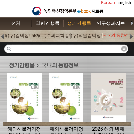
Korean
English
전체
일반간행물
정기간행물
연구성과자료
수
S
(구)검역정보
(구)수의과학검역
(구)식물검역정보
국내외 동향정보
(4)
(52)
(0)
(0)
정기간행물
국내외 동향정보
>
해외식물검역정
해외식물검역정
2026 해외 병해