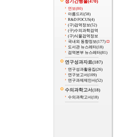
정기간행물
(470)
연보
(80)
아름드리
(58)
R&D FOCUS
(4)
(구)검역정보
(52)
(구)수의과학검역
(구)식물검역정보
국내외 동향정보
(177)
도서관 뉴스레터
(18)
검역본부 뉴스레터
(81)
연구성과자료
(187)
연구성과활용집
(26)
연구보고서
(109)
연구과제제안서
(52)
수의과학고서
(18)
수의과학고서
(18)