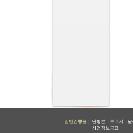
일반간행물
단행본
보고서
팜
|
사전정보공표