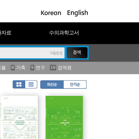
과자료
수의과학고서
8
9
10
동물
가축
연구
검역원
18
19
2023
연보
농림수산