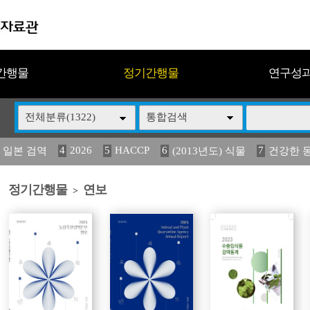
간행물
정기간행물
연구성
전체분류(1322)
통합검색
4
2026
5
HACCP
6
7
 일본 검역
(2013년도) 식물
건강한 
13
14
15
16
17
 도감
(2013년도) 식
媛 異
구제역
관리
정기간행물
연보
>