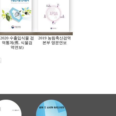
2020 수출입식물 검
2019 농림축산검역
역통계(舊. 식물검
본부 영문연보
역연보)