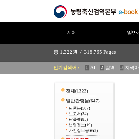
전체
일반
총
1,322
권 /
318,765
Pages
1
AI
2
3
인기검색어 :
검역
지색마
11
2025
12
중독성 식물
20
수의과학검역원
전체
(1322)
일반간행물
(647)
단행본
(507)
보고서
(34)
팜플렛
(85)
법령정보
(19)
사전정보공표
(2)