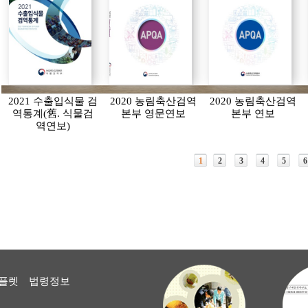
2021 수출입식물 검
2020 농림축산검역
2020 농림축산검역
역통계(舊. 식물검
본부 영문연보
본부 연보
역연보)
1
2
3
4
5
6
플렛
법령정보