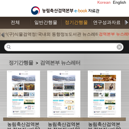
Korean
English
전체
일반간행물
정기간행물
연구성과자료
수
학검역
(구)식물검역정보
국내외 동향정보
도서관 뉴스레터
검역본부 뉴스레
(0)
(0)
(177)
(18)
정기간행물
검역본부 뉴스레터
>
농림축산검역본
농림축산검역본
농림축산검역본