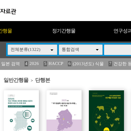
간행물
정기간행물
연구성
전체분류(1322)
통합검색
4
2026
5
HACCP
6
7
 일본 검역
(2013년도) 식물
건강한 
13
14
15
16
17
 도감
(2013년도) 식
구제역
媛 異
관리
일반간행물
단행본
>