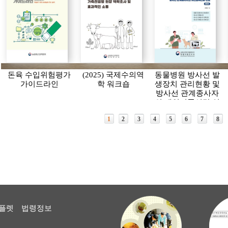
돈육 수입위험평가
(2025) 국제수의역
동물병원 방사선 발
가이드라인
학 워크숍
생장치 관리현황 및
방사선 관계종사자
의 개인피폭선량 연
보(2024)
1
2
3
4
5
6
7
8
플렛
법령정보