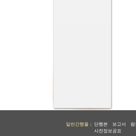
일반간행물
단행본
보고서
팜
|
사전정보공표