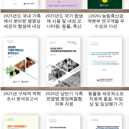
2025년도 국내 가축
2025년도 국가 항생
(2026) 농림축산검
에서 분리된 병원성
제 사용 및 내성 모
역본부 연구개발 우
세균의 항생제 내성
니터링: 동물, 축산
수성과 15선
모니터링 결과
물
2025년 구제역 역학
2026년 상반기 가축
동물용 세포외소포
조사 분석보고서
전염병 중앙예찰협
치료제 품질, 비임
의회 자료
상 및 임상평가 가
이드라인