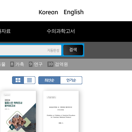
과자료
수의과학고서
8
9
10
동물
가축
연구
검역원
18
19
2023
연보
농림수산