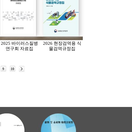
2025 바이러스질병
2026 현장검역용 식
연구회 자료집
물검역규정집
9
10