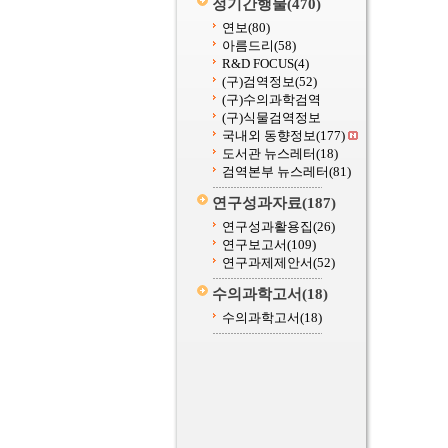
정기간행물
(470)
연보
(80)
아름드리
(58)
R&D FOCUS
(4)
(구)검역정보
(52)
(구)수의과학검역
(구)식물검역정보
국내외 동향정보
(177)
도서관 뉴스레터
(18)
검역본부 뉴스레터
(81)
연구성과자료
(187)
연구성과활용집
(26)
연구보고서
(109)
연구과제제안서
(52)
수의과학고서
(18)
수의과학고서
(18)