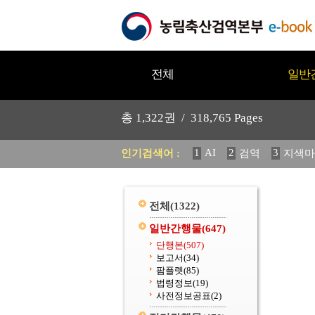
전체
일반
총
1,322
권 /
318,765
Pages
1
AI
2
3
인기검색어 :
검역
지색마
11
2025
12
중독성 식물
20
수의과학검역원
전체
(1322)
일반간행물
(647)
단행본
(507)
보고서
(34)
팜플렛
(85)
법령정보
(19)
사전정보공표
(2)