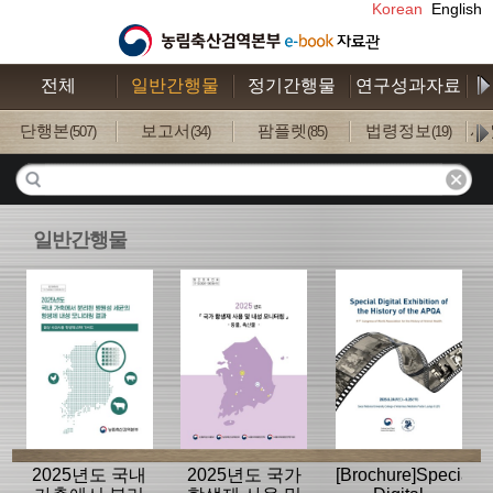
Korean
English
전체
일반간행물
정기간행물
연구성과자료
수
단행본
보고서
팜플렛
법령정보
사
(507)
(34)
(85)
(19)
일반간행물
2025년도 국내
2025년도 국가
[Brochure]Special