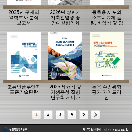
2025년 구제역
2026년 상반기
동물용 세포외
역학조사 분석
가축전염병 중
소포치료제 품
보고서
앙예찰협의회
질, 비임상 및 임
자료
상평가 가이드
라인
조류인플루엔자
2025 세균성 및
돈육 수입위험
표준기술편람
기생충성 질병
평가 가이드라
연구회 세미나
인
1
2
3
4
5
PC/모바일웹 : ebook.qia.go.kr