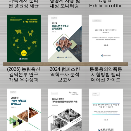
가축에서 분리
항생제 사용 및
Digital
된 병원성 세균
내성 모니터링:
Exhibition of the
의 항생제 내성
동물, 축산물
History of the
모니터링 결과
APQA
(2026) 농림축산
2024 럼피스킨
동물용의약품등
검역본부 연구
역학조사 분석
시험방법 밸리
개발 우수성과
보고서
데이션 가이드
15선
라인