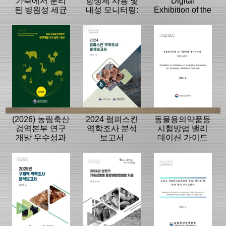
가축에서 분리
항생제 사용 및
Digital
된 병원성 세균
내성 모니터링:
Exhibition of the
의 항생제 내성
동물, 축산물
History of the
모니터링 결과
APQA
(2026) 농림축산
2024 럼피스킨
동물용의약품등
검역본부 연구
역학조사 분석
시험방법 밸리
개발 우수성과
보고서
데이션 가이드
15선
라인