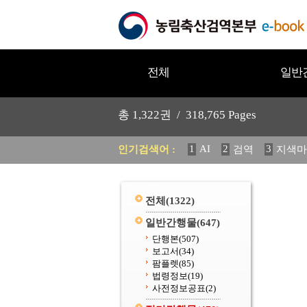
전체
일반
총
1,322
권 /
318,765
Pages
1
AI
2
3
인기검색어 :
검역
지색마
11
2025
12
중독성 식물
20
수의과학검역원
전체
(1322)
일반간행물
(647)
단행본
(507)
보고서
(34)
팜플렛
(85)
법령정보
(19)
사전정보공표
(2)