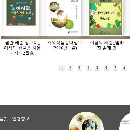
월간 해충 정보지_
해외식물검역정보
이달의 해충_밑빠
어서와 한국은 처음
(2026년 1월)
진 벌레 편
이지? (2월호)
1
2
3
4
5
6
7
8
플렛
법령정보