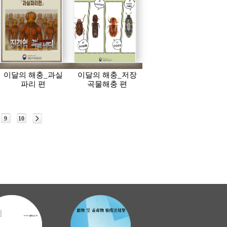
이달의 해충_과실
이달의 해충_저장
파리 편
곡물해충 편
9
10