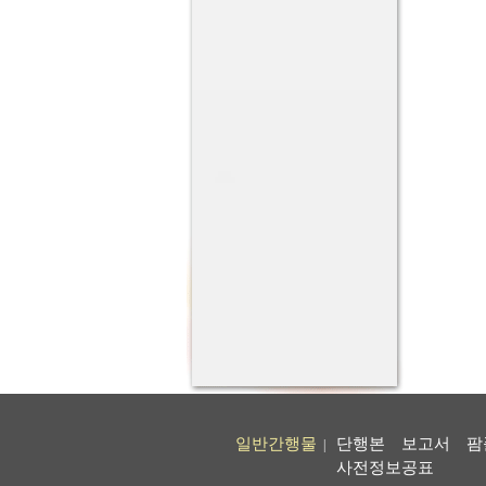
일반간행물
단행본
보고서
팜
|
사전정보공표