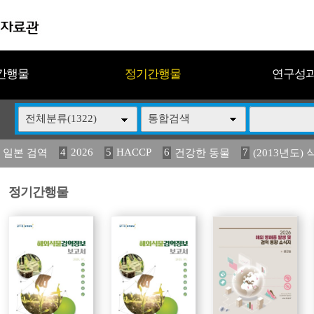
간행물
정기간행물
연구성
전체분류(1322)
통합검색
4
2026
5
HACCP
6
7
 일본 검역
건강한 동물
(2013년도) 
13
14
15
16
17
 도감
媛 異
(2013년도) 식
구제역
관리
정기간행물