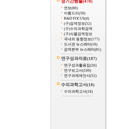
정기간행물
(470)
연보
(80)
아름드리
(58)
R&D FOCUS
(4)
(구)검역정보
(52)
(구)수의과학검역
(구)식물검역정보
국내외 동향정보
(177)
도서관 뉴스레터
(18)
검역본부 뉴스레터
(81)
연구성과자료
(187)
연구성과활용집
(26)
연구보고서
(109)
연구과제제안서
(52)
수의과학고서
(18)
수의과학고서
(18)