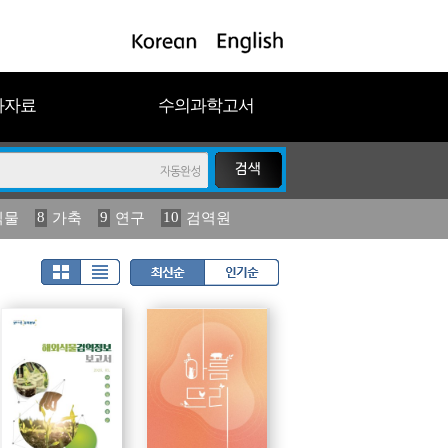
과자료
수의과학고서
8
9
10
식물
가축
연구
검역원
18
2023
19
연보
농림수산