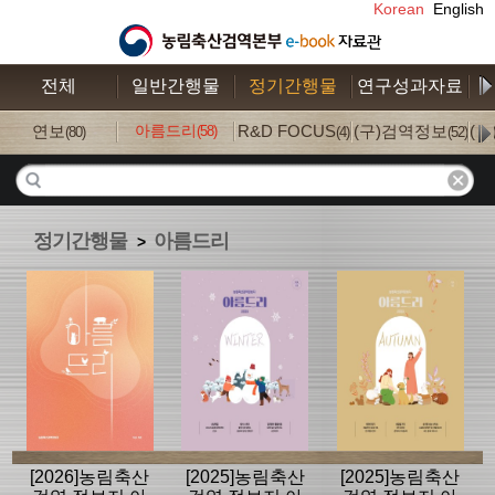
Korean
English
전체
일반간행물
정기간행물
연구성과자료
수
연보
아름드리
R&D FOCUS
(구)검역정보
(
(58)
(80)
(4)
(52)
정기간행물
아름드리
>
[2026]농림축산
[2025]농림축산
[2025]농림축산