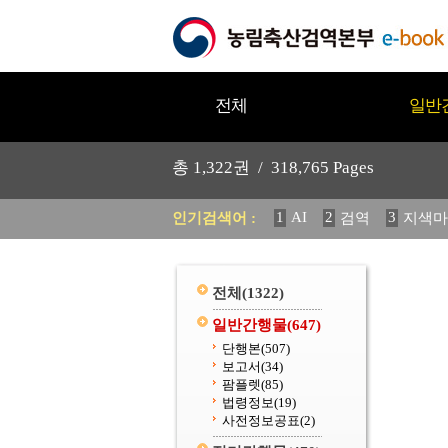
전체
일반
총
1,322
권 /
318,765
Pages
1
AI
2
3
인기검색어 :
검역
지색마
11
2025
12
중독성 식물
20
수의과학검역원
전체
(1322)
일반간행물
(647)
단행본
(507)
보고서
(34)
팜플렛
(85)
법령정보
(19)
사전정보공표
(2)