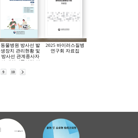
동물병원 방사선 발
2025 바이러스질병
생장치 관리현황 및
연구회 자료집
방사선 관계종사자
의 개인피폭선량 연
보(2024)
9
10