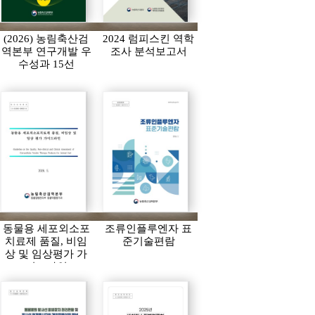
(2026) 농림축산검
2024 럼피스킨 역학
역본부 연구개발 우
조사 분석보고서
수성과 15선
동물용 세포외소포
조류인플루엔자 표
치료제 품질, 비임
준기술편람
상 및 임상평가 가
이드라인