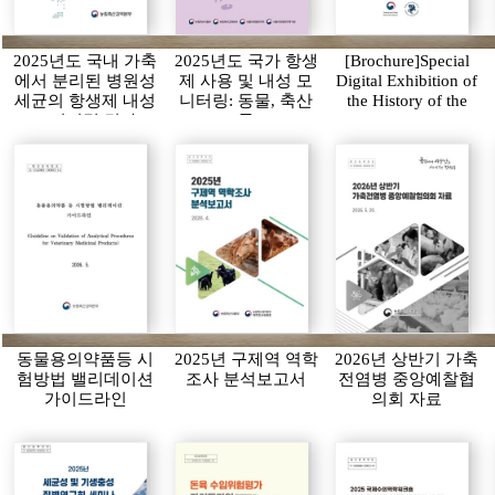
2025년도 국내 가축
2025년도 국가 항생
[Brochure]Special
에서 분리된 병원성
제 사용 및 내성 모
Digital Exhibition of
세균의 항생제 내성
니터링: 동물, 축산
the History of the
모니터링 결과
물
APQA
동물용의약품등 시
2025년 구제역 역학
2026년 상반기 가축
험방법 밸리데이션
조사 분석보고서
전염병 중앙예찰협
가이드라인
의회 자료