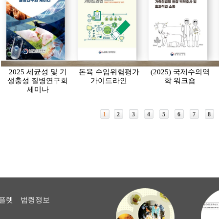
2025 세균성 및 기
돈육 수입위험평가
(2025) 국제수의역
생충성 질병연구회
가이드라인
학 워크숍
세미나
1
2
3
4
5
6
7
8
플렛
법령정보