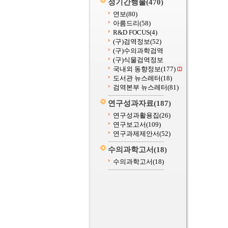
정기간행물
(470)
연보
(80)
아름드리
(58)
R&D FOCUS
(4)
(구)검역정보
(52)
(구)수의과학검역
(구)식물검역정보
국내외 동향정보
(177)
도서관 뉴스레터
(18)
검역본부 뉴스레터
(81)
연구성과자료
(187)
연구성과활용집
(26)
연구보고서
(109)
연구과제제안서
(52)
수의과학고서
(18)
수의과학고서
(18)