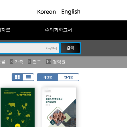
과자료
수의과학고서
8
9
10
동물
가축
연구
검역원
18
19
2023
연보
농림수산