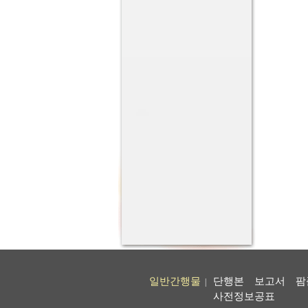
일반간행물
단행본
보고서
팜
|
사전정보공표