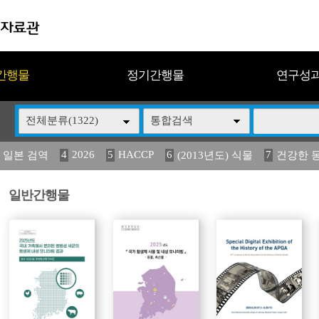
간행물
정기간행물
연구성
전체분류(1322)
통합검색
4
2026
5
HACCP
6
7
 일본 검역
(2013년도) 식물
건강한 
13
14
15
16
17
 도감
媛 異
(2013년도) 식
구제역
관리
일반간행물