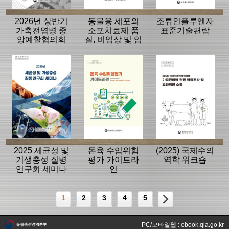
2026년 상반기
동물용 세포외
조류인플루엔자
가축전염병 중
소포치료제 품
표준기술편람
앙예찰협의회
질, 비임상 및 임
자료
상평가 가이드
라인
2025 세균성 및
돈육 수입위험
(2025) 국제수의
기생충성 질병
평가 가이드라
역학 워크숍
연구회 세미나
인
1
2
3
4
5
PC/모바일웹 : ebook.qia.go.kr