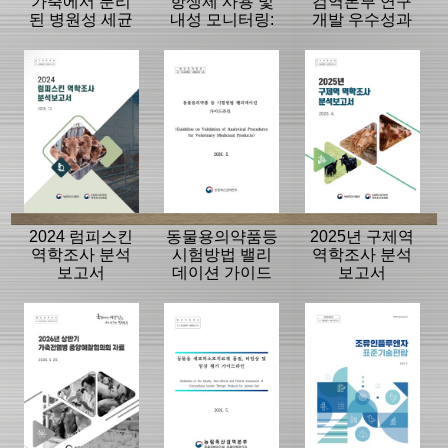
가축에서 분리
항생제 사용 및
검역본부 연구
된 병원성 세균
내성 모니터링:
개발 우수성과
의 항생제 내성
동물, 축산물
15선
모니터링 결과
2024 럼피스킨
동물용의약품등
2025년 구제역
역학조사 분석
시험방법 밸리
역학조사 분석
보고서
데이션 가이드
보고서
라인