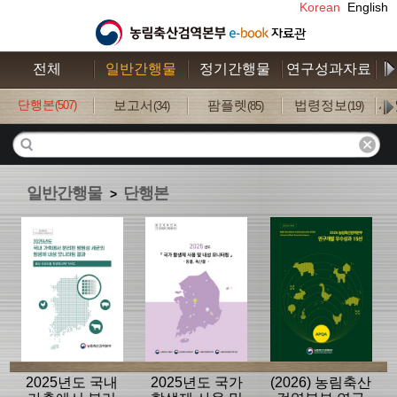
Korean
English
전체
일반간행물
정기간행물
연구성과자료
수
단행본
보고서
팜플렛
법령정보
사
(507)
(34)
(85)
(19)
일반간행물
단행본
>
2025년도 국내
2025년도 국가
(2026) 농림축산