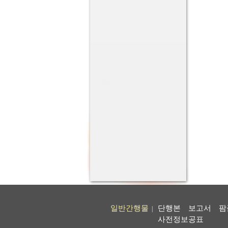
일반간행물
단행본
보고서
팜
|
사전정보공표