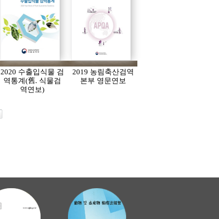
2020 수출입식물 검
2019 농림축산검역
역통계(舊. 식물검
본부 영문연보
역연보)