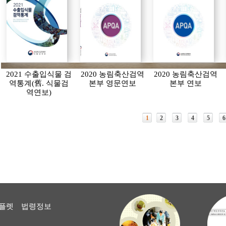
2021 수출입식물 검
2020 농림축산검역
2020 농림축산검역
역통계(舊. 식물검
본부 영문연보
본부 연보
역연보)
1
2
3
4
5
6
플렛
법령정보