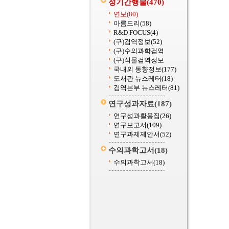
정기간행물
(470)
연보
(80)
아름드리
(58)
R&D FOCUS
(4)
(구)검역정보
(52)
(구)수의과학검역
(구)식물검역정보
국내외 동향정보
(177)
도서관 뉴스레터
(18)
검역본부 뉴스레터
(81)
연구성과자료
(187)
연구성과활용집
(26)
연구보고서
(109)
연구과제제안서
(52)
수의과학고서
(18)
수의과학고서
(18)