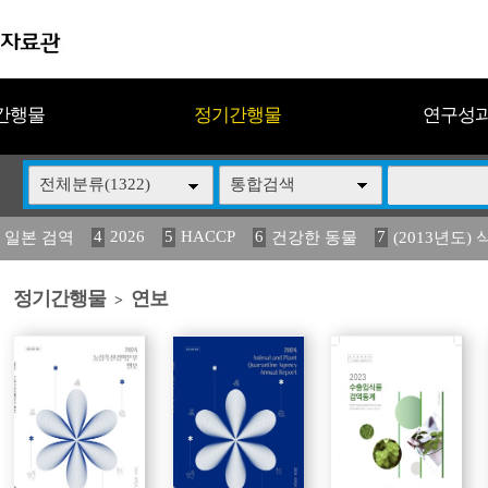
간행물
정기간행물
연구성
전체분류(1322)
통합검색
4
2026
5
HACCP
6
7
 일본 검역
건강한 동물
(2013년도) 
13
14
15
16
17
 도감
媛 異
(2013년도) 식
구제역
관리
정기간행물
연보
>