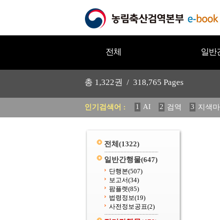
전체
일반
총
1,322
권 /
318,765
Pages
1
AI
2
3
인기검색어 :
검역
지색마
11
2025
12
중독성 식물
20
수의과학검역원
전체
(1322)
일반간행물
(647)
단행본
(507)
보고서
(34)
팜플렛
(85)
법령정보
(19)
사전정보공표
(2)