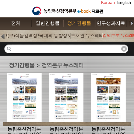
Korean
English
전체
일반간행물
정기간행물
연구성과자료
수
학검역
(구)식물검역정보
국내외 동향정보
도서관 뉴스레터
검역본부 뉴스레
(0)
(0)
(177)
(18)
정기간행물
검역본부 뉴스레터
>
농림축산검역본
농림축산검역본
농림축산검역본