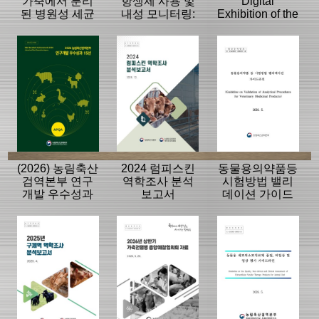
가축에서 분리
항생제 사용 및
Digital
된 병원성 세균
내성 모니터링:
Exhibition of the
의 항생제 내성
동물, 축산물
History of the
모니터링 결과
APQA
(2026) 농림축산
2024 럼피스킨
동물용의약품등
검역본부 연구
역학조사 분석
시험방법 밸리
개발 우수성과
보고서
데이션 가이드
15선
라인