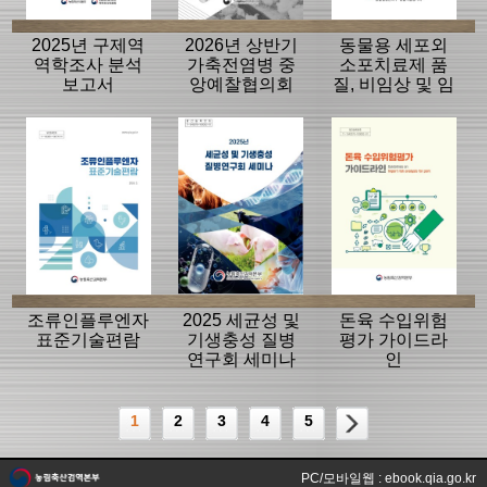
2025년 구제역
2026년 상반기
동물용 세포외
역학조사 분석
가축전염병 중
소포치료제 품
보고서
앙예찰협의회
질, 비임상 및 임
자료
상평가 가이드
라인
조류인플루엔자
2025 세균성 및
돈육 수입위험
표준기술편람
기생충성 질병
평가 가이드라
연구회 세미나
인
1
2
3
4
5
PC/모바일웹 : ebook.qia.go.kr