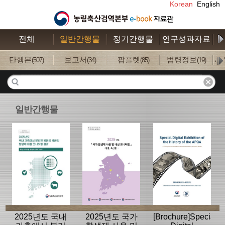
Korean
English
전체
일반간행물
정기간행물
연구성과자료
수
단행본
보고서
팜플렛
법령정보
사
(507)
(34)
(85)
(19)
일반간행물
2025년도 국내
2025년도 국가
[Brochure]Special