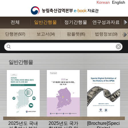
Korean
English
전체
일반간행물
정기간행물
연구성과자료
수
단행본
보고서
팜플렛
법령정보
사
(507)
(34)
(85)
(19)
일반간행물
2025년도 국내
2025년도 국가
[Brochure]Special