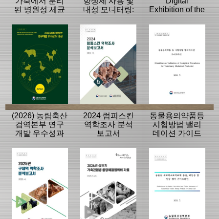
가축에서 분리
항생제 사용 및
Digital
된 병원성 세균
내성 모니터링:
Exhibition of the
의 항생제 내성
동물, 축산물
History of the
모니터링 결과
APQA
(2026) 농림축산
2024 럼피스킨
동물용의약품등
검역본부 연구
역학조사 분석
시험방법 밸리
개발 우수성과
보고서
데이션 가이드
15선
라인