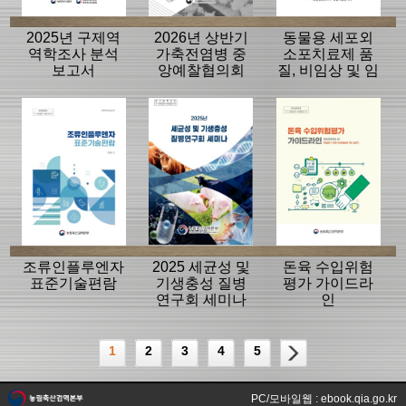
2025년 구제역
2026년 상반기
동물용 세포외
역학조사 분석
가축전염병 중
소포치료제 품
보고서
앙예찰협의회
질, 비임상 및 임
자료
상평가 가이드
라인
조류인플루엔자
2025 세균성 및
돈육 수입위험
표준기술편람
기생충성 질병
평가 가이드라
연구회 세미나
인
1
2
3
4
5
PC/모바일웹 : ebook.qia.go.kr