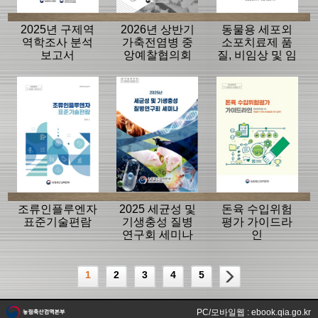
2025년 구제역
2026년 상반기
동물용 세포외
역학조사 분석
가축전염병 중
소포치료제 품
보고서
앙예찰협의회
질, 비임상 및 임
자료
상평가 가이드
라인
조류인플루엔자
2025 세균성 및
돈육 수입위험
표준기술편람
기생충성 질병
평가 가이드라
연구회 세미나
인
1
2
3
4
5
PC/모바일웹 : ebook.qia.go.kr