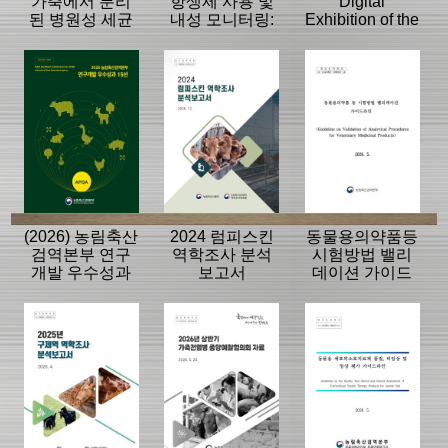
가축에서 분리
항생제 사용 및
Digital
된 병원성 세균
내성 모니터링:
Exhibition of the
의 항생제 내성
동물, 축산물
History of the
모니터링 결과
APQA
(2026) 농림축산
2024 럼피스킨
동물용의약품등
검역본부 연구
역학조사 분석
시험방법 밸리
개발 우수성과
보고서
데이션 가이드
15선
라인