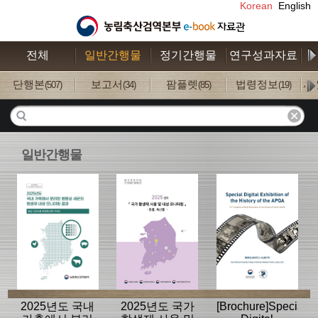
Korean
English
전체
일반간행물
정기간행물
연구성과자료
수
단행본
보고서
팜플렛
법령정보
사
(507)
(34)
(85)
(19)
일반간행물
2025년도 국내
2025년도 국가
[Brochure]Special