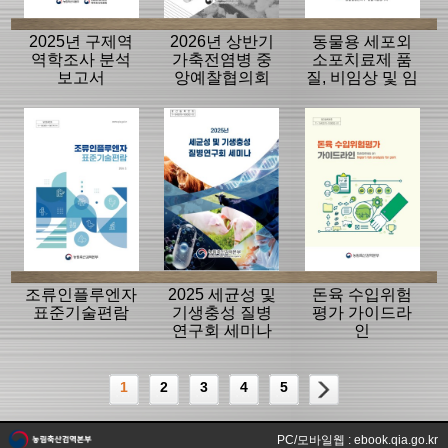
2025년 구제역
2026년 상반기
동물용 세포외
역학조사 분석
가축전염병 중
소포치료제 품
보고서
앙예찰협의회
질, 비임상 및 임
자료
상평가 가이드
라인
조류인플루엔자
2025 세균성 및
돈육 수입위험
표준기술편람
기생충성 질병
평가 가이드라
연구회 세미나
인
1
2
3
4
5
PC/모바일웹 : ebook.qia.go.kr