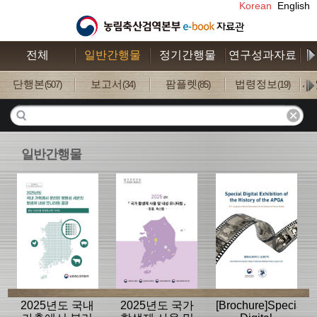
Korean
English
전체
일반간행물
정기간행물
연구성과자료
수
단행본
보고서
팜플렛
법령정보
사
(507)
(34)
(85)
(19)
일반간행물
2025년도 국내
2025년도 국가
[Brochure]Special