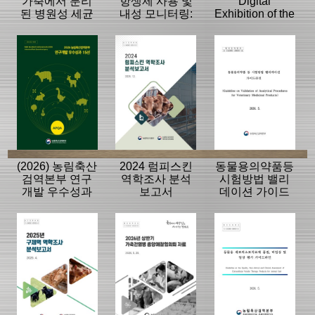
가축에서 분리
항생제 사용 및
Digital
된 병원성 세균
내성 모니터링:
Exhibition of the
의 항생제 내성
동물, 축산물
History of the
모니터링 결과
APQA
(2026) 농림축산
2024 럼피스킨
동물용의약품등
검역본부 연구
역학조사 분석
시험방법 밸리
개발 우수성과
보고서
데이션 가이드
15선
라인