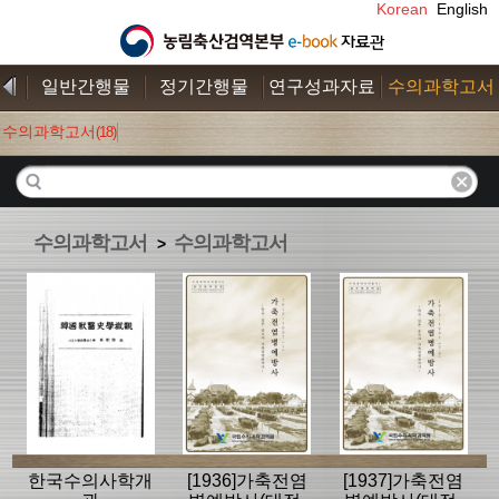
Korean
English
일반간행물
정기간행물
연구성과자료
수의과학고서
수의과학고서
(18)
수의과학고서
수의과학고서
>
한국수의사학개
[1936]가축전염
[1937]가축전염