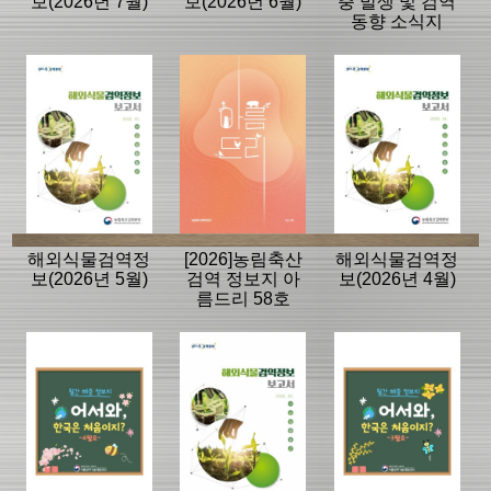
보(2026년 7월)
보(2026년 6월)
충 발생 및 검역
동향 소식지
해외식물검역정
[2026]농림축산
해외식물검역정
보(2026년 5월)
검역 정보지 아
보(2026년 4월)
름드리 58호