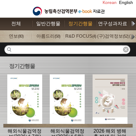
Korean
English
전체
일반간행물
정기간행물
연구성과자료
수
연보
아름드리
R&D FOCUS
(구)검역정보
(
(80)
(58)
(4)
(52)
정기간행물
해외식물검역정
해외식물검역정
2026 해외 병해