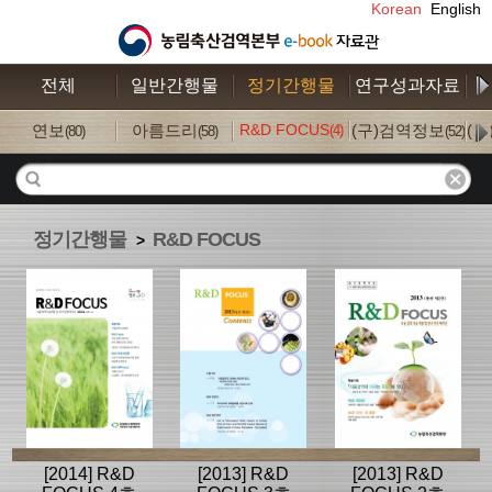
Korean
English
전체
일반간행물
정기간행물
연구성과자료
수
연보
아름드리
R&D FOCUS
(구)검역정보
(
(4)
(80)
(58)
(52)
정기간행물
R&D FOCUS
>
[2014] R&D
[2013] R&D
[2013] R&D