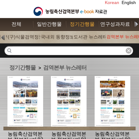
Korean
English
전체
일반간행물
정기간행물
연구성과자료
수
학검역
(구)식물검역정보
국내외 동향정보
도서관 뉴스레터
검역본부 뉴스레
(0)
(0)
(177)
(18)
정기간행물
검역본부 뉴스레터
>
농림축산검역본
농림축산검역본
농림축산검역본