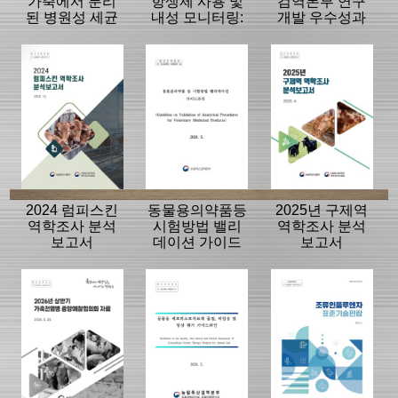
가축에서 분리
항생제 사용 및
검역본부 연구
된 병원성 세균
내성 모니터링:
개발 우수성과
의 항생제 내성
동물, 축산물
15선
모니터링 결과
2024 럼피스킨
동물용의약품등
2025년 구제역
역학조사 분석
시험방법 밸리
역학조사 분석
보고서
데이션 가이드
보고서
라인