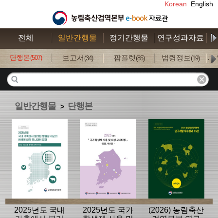
Korean
English
전체
일반간행물
정기간행물
연구성과자료
수
단행본
보고서
팜플렛
법령정보
사
(507)
(34)
(85)
(19)
일반간행물
단행본
>
2025년도 국내
2025년도 국가
(2026) 농림축산