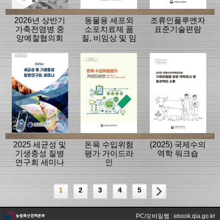
2026년 상반기
동물용 세포외
조류인플루엔자
가축전염병 중
소포치료제 품
표준기술편람
앙예찰협의회
질, 비임상 및 임
자료
상평가 가이드
라인
2025 세균성 및
돈육 수입위험
(2025) 국제수의
기생충성 질병
평가 가이드라
역학 워크숍
연구회 세미나
인
1
2
3
4
5
PC/모바일웹 : ebook.qia.go.kr