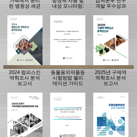
가축에서 분리
항생제 사용 및
검역본부 연구
된 병원성 세균
내성 모니터링:
개발 우수성과
의 항생제 내성
동물, 축산물
15선
모니터링 결과
2024 럼피스킨
동물용의약품등
2025년 구제역
역학조사 분석
시험방법 밸리
역학조사 분석
보고서
데이션 가이드
보고서
라인