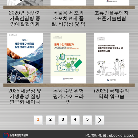
2026년 상반기
동물용 세포외
조류인플루엔자
가축전염병 중
소포치료제 품
표준기술편람
앙예찰협의회
질, 비임상 및 임
자료
상평가 가이드
라인
2025 세균성 및
돈육 수입위험
(2025) 국제수의
기생충성 질병
평가 가이드라
역학 워크숍
연구회 세미나
인
1
2
3
4
5
PC/모바일웹 : ebook.qia.go.kr