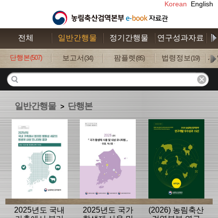
Korean
English
전체
일반간행물
정기간행물
연구성과자료
수
단행본
보고서
팜플렛
법령정보
사
(507)
(34)
(85)
(19)
일반간행물
단행본
>
2025년도 국내
2025년도 국가
(2026) 농림축산