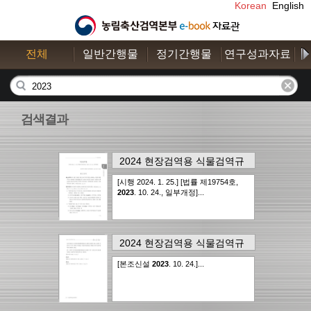
Korean
English
전체
일반간행물
정기간행물
연구성과자료
수
검색결과
2024 현장검역용 식물검역규
정집
의
7page
에서..
1건
[시행 2024. 1. 25.] [법률 제19754호,
16,092점
2023
. 10. 24., 일부개정]...
2024 현장검역용 식물검역규
정집
의
10page
에서..
1건
[본조신설
2023
. 10. 24.]...
16,092점