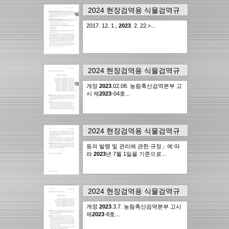
2024 현장검역용 식물검역규
정집
의
113page
에서..
1건
2017. 12. 1.,
2023
. 2. 22.>...
16,092점
2024 현장검역용 식물검역규
정집
의
267page
에서..
1건
개정
2023
.02.08. 농림축산검역본부 고
16,092점
시 제
2023
-04호...
2024 현장검역용 식물검역규
정집
의
278page
에서..
1건
등의 발령 및 관리에 관한 규정」에 따
16,092점
라
2023
년 7월 1일을 기준으로...
2024 현장검역용 식물검역규
정집
의
318page
에서..
1건
개정
2023
.3.7. 농림축산검역본부 고시
16,092점
제
2023
-8호...