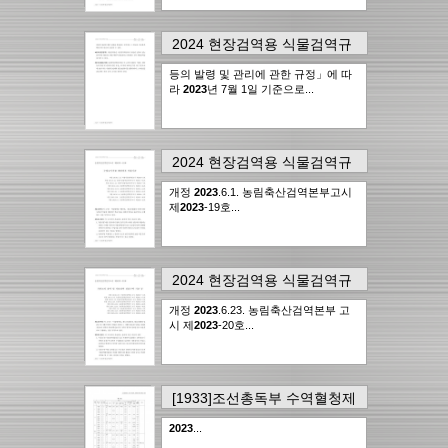
2024 현장검역용 식물검역규
정집
의
320page
에서..
1건
등의 발령 및 관리에 관한 규정」에 따
16,092점
라
2023
년 7월 1일 기준으로...
2024 현장검역용 식물검역규
정집
의
328page
에서..
1건
개정
2023
.6.1. 농림축산검역본부고시
16,092점
제
2023
-19호...
2024 현장검역용 식물검역규
정집
의
364page
에서..
1건
개정
2023
.6.23. 농림축산검역본부 고
16,092점
시 제
2023
-20호...
[1933]조선총독부 수역혈청제
조소연구보고 제8차
의
2023
...
23page
에서..
1건