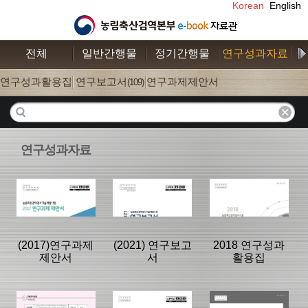
Korean
English
전체
일반간행물
정기간행물
연구성과자료
수
연구성과활용집
연구보고서
연구과제제안서
(26)
(109)
(52)
연구성과자료
(2017)연구과제
(2021) 연구보고
2018 연구성과
제안서
서
활용집
분류명 : 연구과
분류명 : 연구보
분류명 : 연구성