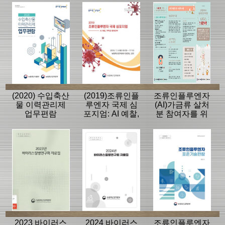
라인
(2020) 수입축산
(2019)조류인플
조류인플루엔자
물 이력관리제
루엔자 국제 심
(AI)가금류 살처
업무편람
포지엄: AI 예찰,
분 참여자를 위
역학과 통제전
한 AI바이러스
략
인체감염 예방
2023 바이러스
2024 바이러스
조류인플루엔자