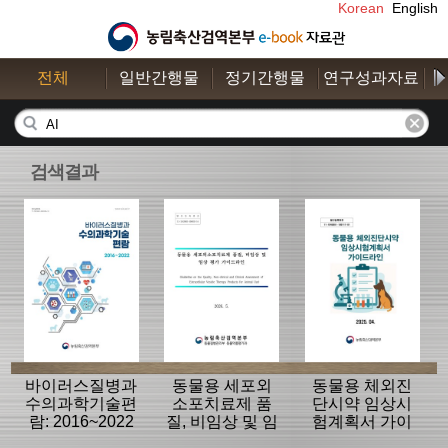
Korean
English
전체
일반간행물
정기간행물
연구성과자료
수
검색결과
바이러스질병과
동물용 세포외
동물용 체외진
수의과학기술편
소포치료제 품
단시약 임상시
람: 2016~2022
질, 비임상 및 임
험계획서 가이
상평가 가이드
드라인