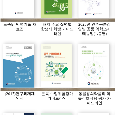
토종닭 방역기술 자
돼지 주요 질병별
2023년 인수공통감
료집
항생제 처방 가이드
염병 공동 역학조사
라인
매뉴얼(1.큐열)
(2017)연구과제제
돈육 수입위험평가
동물용의약품의 약
안서
가이드라인
물상호작용 평가 가
이드라인