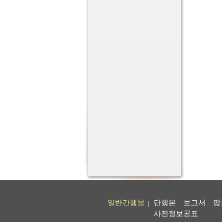
일반간행물
단행본
보고서
팜
|
사전정보공표