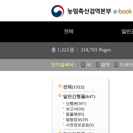
전체
일반
총
1,322
권 /
318,765
Pages
1
AI
2
3
인기검색어 :
검역
지색마
11
2025
12
중독성 식물
20
수의과학검역원
전체
(1322)
일반간행물
(647)
단행본
(507)
보고서
(34)
팜플렛
(85)
법령정보
(19)
사전정보공표
(2)