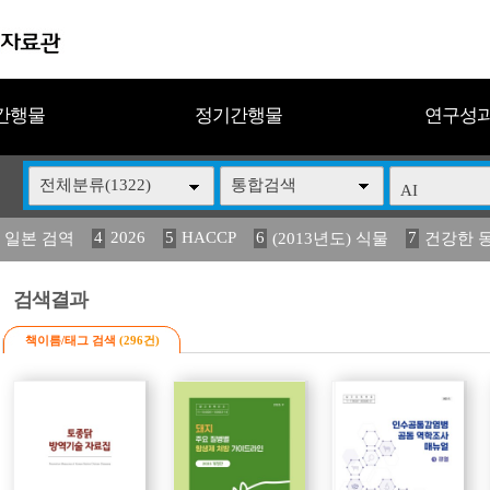
간행물
정기간행물
연구성
전체분류(1322)
통합검색
4
2026
5
HACCP
6
7
 일본 검역
(2013년도) 식물
건강한 
13
14
15
16
17
 도감
媛 異
(2013년도) 식
구제역
관리
검색결과
책이름/태그 검색
(296건)