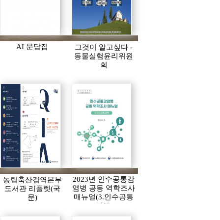
AI 문답집
그것이 알고싶다 -
동물실험윤리위원
회
2023년 인수공통감
농림축산검역본부
염병 공동 역학조사
도서관 리플렛(국
매뉴얼(3.인수공통
문)
결핵)