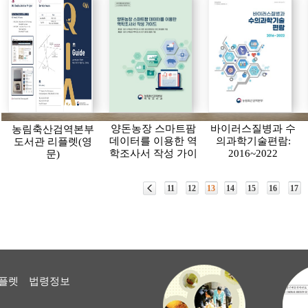
양돈농장 스마트팜
바이러스질병과 수
농림축산검역본부
데이터를 이용한 역
의과학기술편람:
도서관 리플렛(영
학조사서 작성 가이
2016~2022
문)
드
11
12
13
14
15
16
17
플렛
법령정보