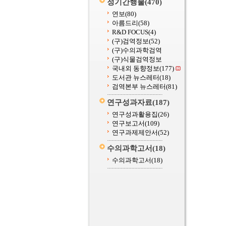
정기간행물
(470)
연보
(80)
아름드리
(58)
R&D FOCUS
(4)
(구)검역정보
(52)
(구)수의과학검역
(구)식물검역정보
국내외 동향정보
(177)
도서관 뉴스레터
(18)
검역본부 뉴스레터
(81)
연구성과자료
(187)
연구성과활용집
(26)
연구보고서
(109)
연구과제제안서
(52)
수의과학고서
(18)
수의과학고서
(18)