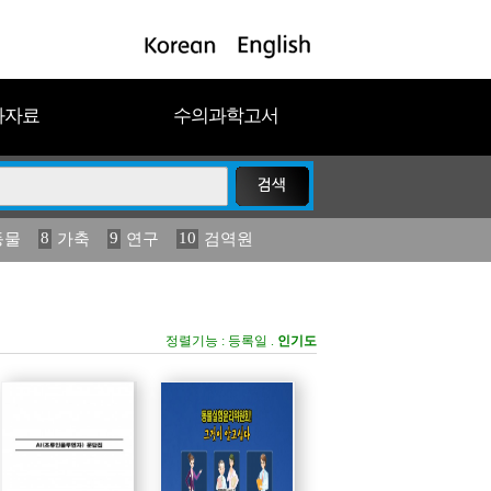
과자료
수의과학고서
8
9
10
동물
가축
연구
검역원
18
19
2023
연보
농림수산
정렬기능 :
등록일
.
인기도