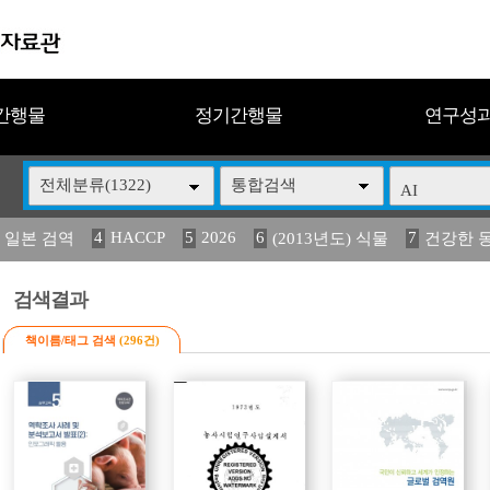
간행물
정기간행물
연구성
전체분류(1322)
통합검색
4
HACCP
5
2026
6
7
 일본 검역
(2013년도) 식물
건강한 
13
14
15
16
17
 도감
媛 異
(2013년도) 식
구제역
관리
검색결과
책이름/태그 검색
(296건)