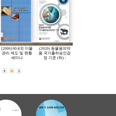
[2006]국내외 이물
(2020) 동물용의약
관리 제도 및 현황
품 국가출하승인검
세미나
정 기준 (하) :
Korean Standards of
National Lot Release
9
10
for Veterinary
Biologics