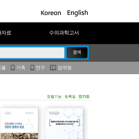
과자료
수의과학고서
8
9
10
동물
가축
연구
검역원
18
19
2023
연보
농림수산
정렬기능 :
등록일
.
인기도