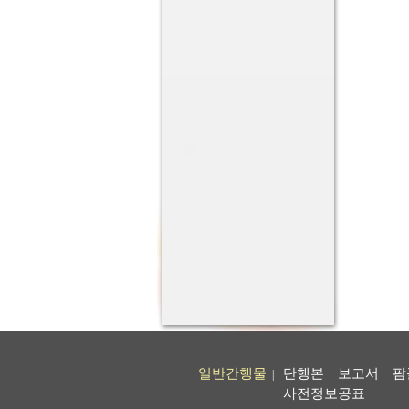
일반간행물
단행본
보고서
팜
|
사전정보공표