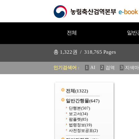
전체
일반
총
1,322
권 /
318,765
Pages
1
AI
2
3
인기검색어 :
검역
지색마
11
2025
12
중독성 식물
20
수의과학검역원
전체
(1322)
일반간행물
(647)
단행본
(507)
보고서
(34)
팜플렛
(85)
법령정보
(19)
사전정보공표
(2)