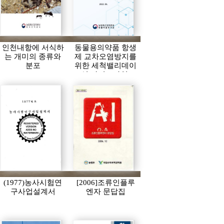
인천내항에 서식하
동물용의약품 항생
는 개미의 종류와
제 교차오염방지를
분포
위한 세척밸리데이
션 가이드라인:
2022.06.
(1977)농사시험연
[2006]조류인플루
구사업설계서
엔자 문답집