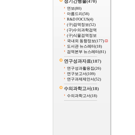
정기간행물
(470)
연보
(80)
아름드리
(58)
R&D FOCUS
(4)
(구)검역정보
(52)
(구)수의과학검역
(구)식물검역정보
국내외 동향정보
(177)
도서관 뉴스레터
(18)
검역본부 뉴스레터
(81)
연구성과자료
(187)
연구성과활용집
(26)
연구보고서
(109)
연구과제제안서
(52)
수의과학고서
(18)
수의과학고서
(18)