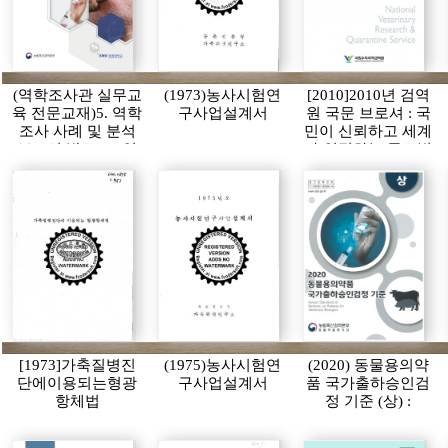
(역학조사관 실무교
(1973)농사시험연
[2010]2010년 검역
육 전문교재)5. 역학
구사업설계서
원 국문 브로셔 : 국
조사 사례 및 분석
민이 신뢰하고 세계
보고서 발표(2): 인
가 인정하는 글로벌
포그래픽 활용
검역원
[1973]가축질병진
(1975)농사시험연
(2020) 동물용의약
단에이용되는형광
구사업설계서
품 국가출하승인검
항체법
정 기준 (상) :
Korean Standards of
National Lot Release