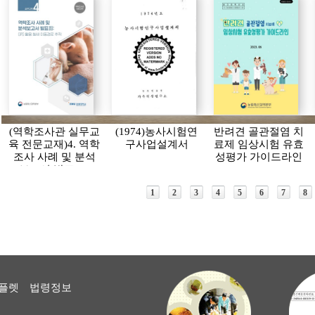
for Veterinary
Biologics
(역학조사관 실무교
(1974)농사시험연
반려견 골관절염 치
육 전문교재)4. 역학
구사업설계서
료제 임상시험 유효
조사 사례 및 분석
성평가 가이드라인
보고서 발표(1):
GPS 활용 철새 이동
1
2
3
4
5
6
7
8
경로 추적
플렛
법령정보