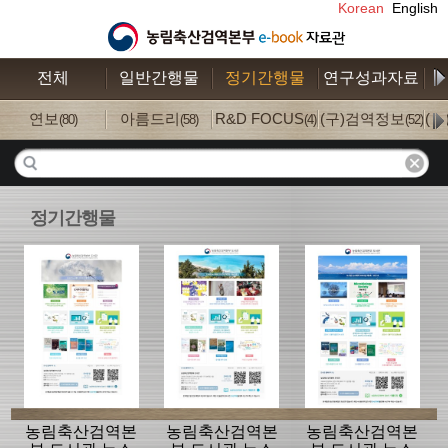
Korean
English
전체
일반간행물
정기간행물
연구성과자료
수
연보
아름드리
R&D FOCUS
(구)검역정보
(
(80)
(58)
(4)
(52)
정기간행물
농림축산검역본
농림축산검역본
농림축산검역본