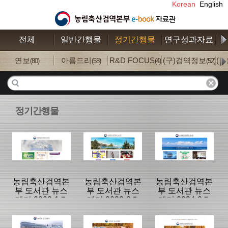
Korean
English
전체
일반간행물
정기간행물
연구성과자료
수
연보
아름드리
R&D FOCUS
(구)검역정보
(
(80)
(58)
(4)
(52)
정기간행물
농림축산검역본
농림축산검역본
농림축산검역본
부 도서관 뉴스
부 도서관 뉴스
부 도서관 뉴스
레터 2023-1호
레터 2023-2호
레터 2024-2호
(vol.15)
(vol.16)
(vol.18)
분류명 : 도서관
분류명 : 도서관
분류명 : 도서관