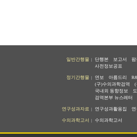
일반간행물
단행본
보고서
팜
|
사전정보공표
정기간행물
연보
아름드리
R
|
(구)수의과학검역
국내외 동향정보
도
검역본부 뉴스레터
연구성과자료
연구성과활용집
연
|
수의과학고서
수의과학고서
|