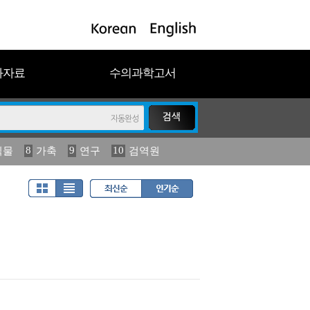
과자료
수의과학고서
8
9
10
식물
가축
연구
검역원
18
2023
19
연보
농림수산