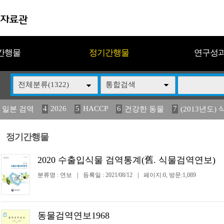
간행물
정기간행물
연구성
전체분류(1322)
통합검색
4
2026
5
HACCP
6
7
 일본 검역
건강한 동물
(2013년도) 
13
14
15
16
17
 도감
媛 異
(2013년도) 식
구제역
관리
정기간행물
2020 수출입식물 검역통계(舊. 식물검역연보)
분류명 : 연보
|
등록일 : 2021/08/12
|
페이지:0, 방문:1,089
동물검역연보1968