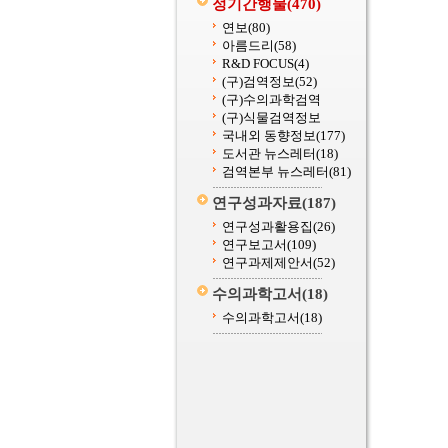
정기간행물
(470)
연보
(80)
아름드리
(58)
R&D FOCUS
(4)
(구)검역정보
(52)
(구)수의과학검역
(구)식물검역정보
국내외 동향정보
(177)
도서관 뉴스레터
(18)
검역본부 뉴스레터
(81)
연구성과자료
(187)
연구성과활용집
(26)
연구보고서
(109)
연구과제제안서
(52)
수의과학고서
(18)
수의과학고서
(18)