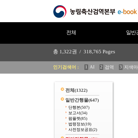
전체
일반
총
1,322
권 /
318,765
Pages
1
AI
2
3
인기검색어 :
검역
지색마
11
2025
12
중독성 식물
20
수의과학검역원
전체
(1322)
일반간행물
(647)
단행본
(507)
보고서
(34)
팜플렛
(85)
법령정보
(19)
사전정보공표
(2)