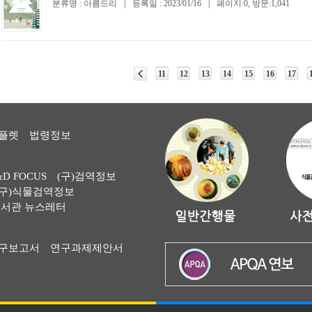
분류명 : 아름드리
|
등록일 : 2023/01/16
|
페이지:0, 방문:1,041
11
12
13
14
15
16
17
플렛
법령정보
&D FOCUS
(구)검역정보
(구)식물검역정보
서관 뉴스레터
구보고서
연구과제제안서