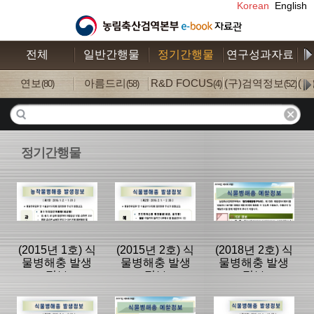
Korean
English
전체
일반간행물
정기간행물
연구성과자료
수
연보
아름드리
R&D FOCUS
(구)검역정보
(
(80)
(58)
(4)
(52)
정기간행물
(2015년 1호) 식
(2015년 2호) 식
(2018년 2호) 식
물병해충 발생
물병해충 발생
물병해충 발생
정보
정보
정보
분류명 : 국내외
분류명 : 국내외
분류명 : 국내외