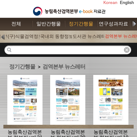
Korean
English
전체
일반간행물
정기간행물
연구성과자료
수
학검역
(구)식물검역정보
국내외 동향정보
도서관 뉴스레터
검역본부 뉴스레
(0)
(0)
(177)
(18)
정기간행물
검역본부 뉴스레터
>
농림축산검역본
농림축산검역본
농림축산검역본