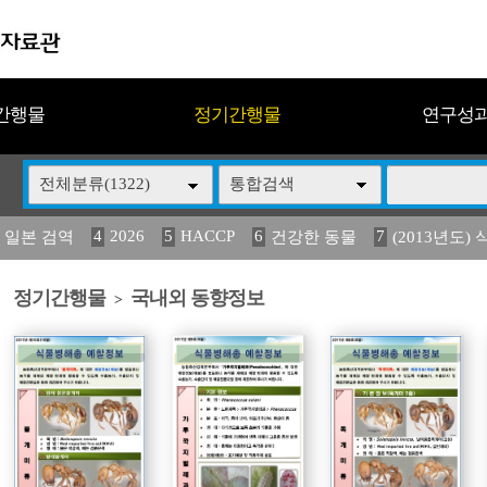
간행물
정기간행물
연구성
전체분류(1322)
통합검색
4
2026
5
HACCP
6
7
 일본 검역
건강한 동물
(2013년도) 
13
14
15
16
17
 도감
媛 異
(2013년도) 식
구제역
관리
정기간행물
국내외 동향정보
>