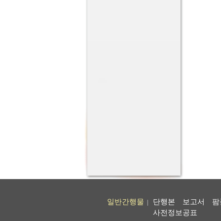
일반간행물
단행본
보고서
팜
|
사전정보공표