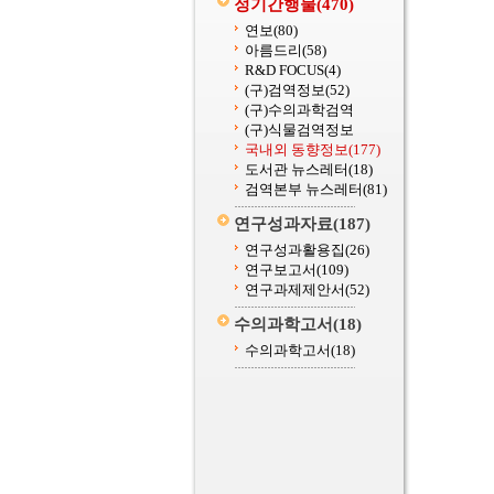
정기간행물
(470)
연보
(80)
아름드리
(58)
R&D FOCUS
(4)
(구)검역정보
(52)
(구)수의과학검역
(구)식물검역정보
국내외 동향정보
(177)
도서관 뉴스레터
(18)
검역본부 뉴스레터
(81)
연구성과자료
(187)
연구성과활용집
(26)
연구보고서
(109)
연구과제제안서
(52)
수의과학고서
(18)
수의과학고서
(18)