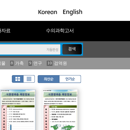
과자료
수의과학고서
8
9
10
식물
가축
연구
검역원
18
2023
19
연보
농림수산