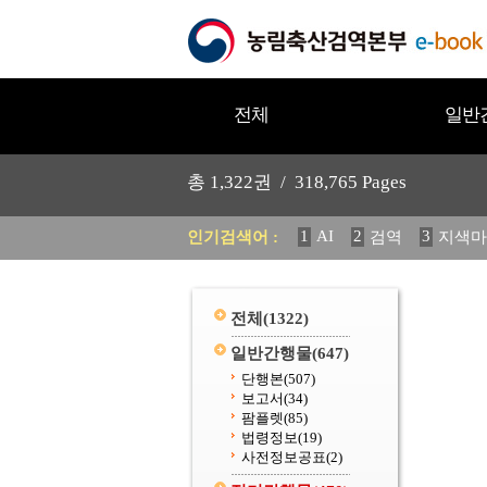
전체
일반
총
1,322
권 /
318,765
Pages
1
AI
2
3
인기검색어 :
검역
지색마
11
2025
12
중독성 식물
20
수의과학검역원
전체
(1322)
일반간행물
(647)
단행본
(507)
보고서
(34)
팜플렛
(85)
법령정보
(19)
사전정보공표
(2)