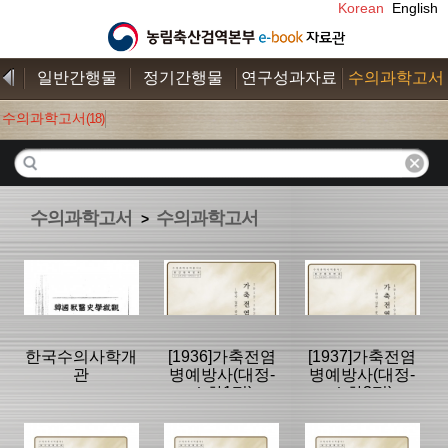
Korean
English
일반간행물
정기간행물
연구성과자료
수의과학고서
수의과학고서
(18)
수의과학고서
수의과학고서
>
한국수의사학개
[1936]가축전염
[1937]가축전염
관
병예방사(대정-
병예방사(대정-
소화1편)
소화3편)
분류명 : 수의과
분류명 : 수의과
분류명 : 수의과