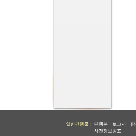
일반간행물
단행본
보고서
팜
|
사전정보공표