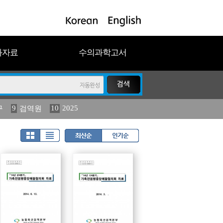
과자료
수의과학고서
9
10
2025
구
검역원
11
(2013년도) 식물
023
19
농림수산