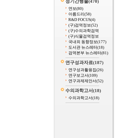
정기간행물
(470)
연보
(80)
아름드리
(58)
R&D FOCUS
(4)
(구)검역정보
(52)
(구)수의과학검역
(구)식물검역정보
국내외 동향정보
(177)
도서관 뉴스레터
(18)
검역본부 뉴스레터
(81)
연구성과자료
(187)
연구성과활용집
(26)
연구보고서
(109)
연구과제제안서
(52)
수의과학고서
(18)
수의과학고서
(18)