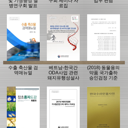
및 기생충성 질
구회 세미나 자
업무 편람
병연구회 발표
료집
자료집
수출 축산물 검
베트남-한국간
(2018) 동물용의
역매뉴얼
ODA사업 관련
약품 국가출하
돼지유행성설사
승인검정 기준
등 바이러스질
(2017.11.30 일
병 진단교육
부개정)