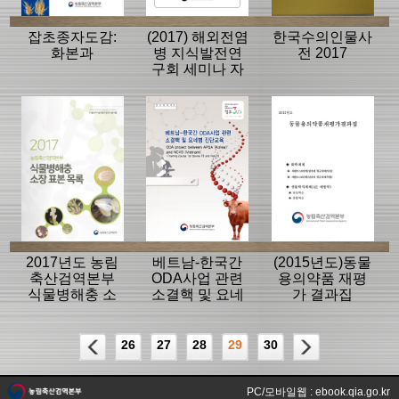
잡초종자도감:
(2017) 해외전염
한국수의인물사
화본과
병 지식발전연
전 2017
구회 세미나 자
료집
2017년도 농림
베트남-한국간
(2015년도)동물
축산검역본부
ODA사업 관련
용의약품 재평
식물병해충 소
소결핵 및 요네
가 결과집
장 표본 목록
병 진단교육
26
27
28
29
30
PC/모바일웹 : ebook.qia.go.kr