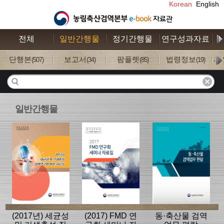
Korean
English
전체
일반간행물
정기간행물
연구성과자료
수
단행본
보고서
팜플렛
법령정보
사
(507)
(34)
(85)
(19)
일반간행물
(2017년) 세균성
(2017) FMD 연
동·축산물 검역