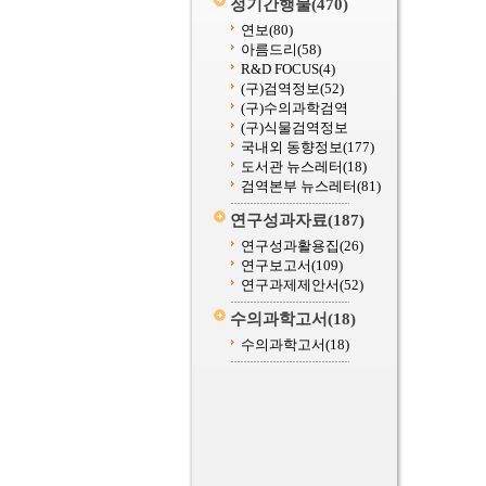
정기간행물
(470)
연보
(80)
아름드리
(58)
R&D FOCUS
(4)
(구)검역정보
(52)
(구)수의과학검역
(구)식물검역정보
국내외 동향정보
(177)
도서관 뉴스레터
(18)
검역본부 뉴스레터
(81)
연구성과자료
(187)
연구성과활용집
(26)
연구보고서
(109)
연구과제제안서
(52)
수의과학고서
(18)
수의과학고서
(18)