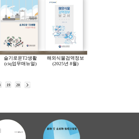
슬기로운T2생활
해외식물검역정보
(ciq업무매뉴얼)
(2025년 8월)
8
19
20