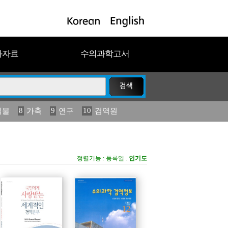
과자료
수의과학고서
8
9
10
식물
가축
연구
검역원
18
2023
19
연보
농림수산
정렬기능 :
등록일
.
인기도