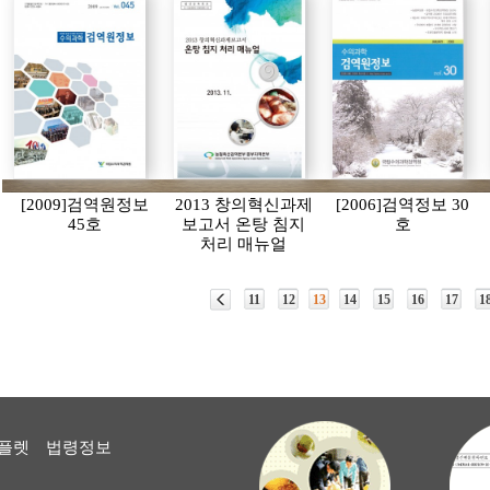
[2009]검역원정보
2013 창의혁신과제
[2006]검역정보 30
45호
보고서 온탕 침지
호
처리 매뉴얼
11
12
13
14
15
16
17
1
플렛
법령정보