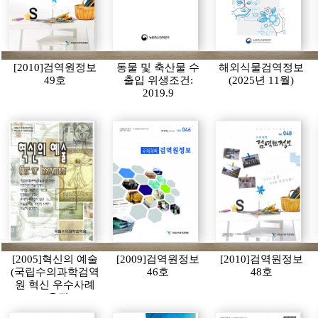
[2010]검역원정보
동물 및 축산물 수
해외식물검역정보
49호
출입 위생조건:
(2025년 11월)
2019.9
[2005]혁신의 예술
[2009]검역원정보
[2010]검역원정보
(국립수의과학검역
46호
48호
원 혁신 우수사례
모음집)