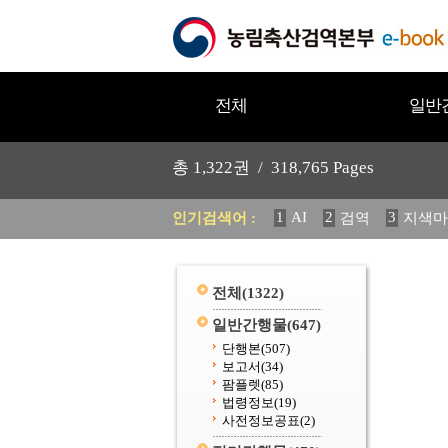
전체
일반
총
1,322
권 /
318,765
Pages
1
AI
2
3
인기검색어 :
검역
지색마
11
2025
12
중독성 식물
20
수의과학검역원
전체
(1322)
일반간행물
(647)
단행본
(507)
보고서
(34)
팜플렛
(85)
법령정보
(19)
사전정보공표
(2)