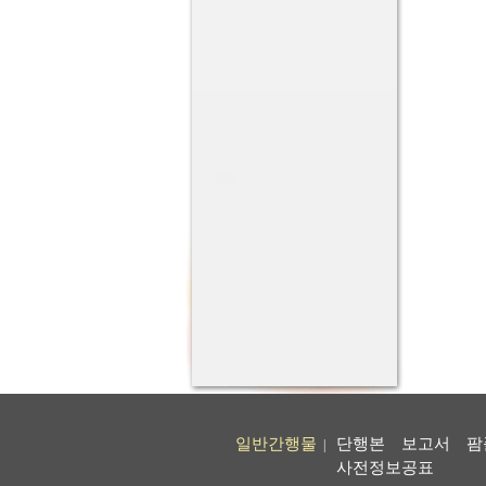
일반간행물
단행본
보고서
팜
|
사전정보공표