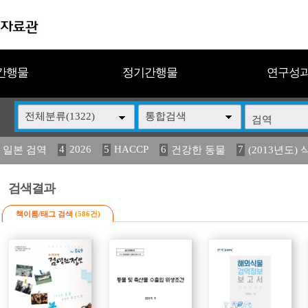
간행물
정기간행물
연구성
전체분류(1322)
통합검색
4
2026
5
HACCP
6
7
 일본 검역
건강한 동물
(2013년도) 
13
14
15
16
17
 도감
媛 異
(2013년도) 식
구제역
관리
검색결과
책이름/태그 검색
(586건)