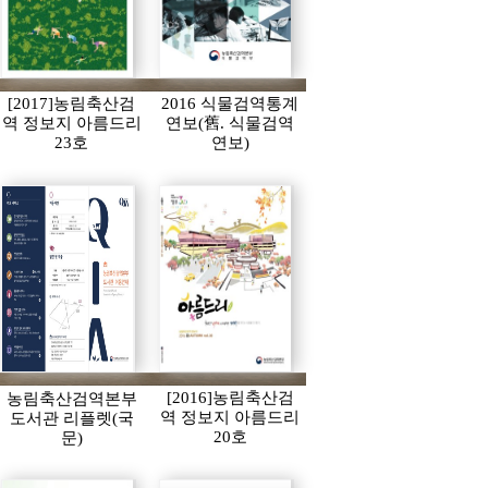
[2017]농림축산검
2016 식물검역통계
역 정보지 아름드리
연보(舊. 식물검역
23호
연보)
[2016]농림축산검
농림축산검역본부
역 정보지 아름드리
도서관 리플렛(국
20호
문)