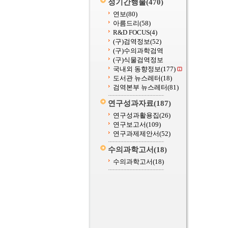
정기간행물
(470)
연보
(80)
아름드리
(58)
R&D FOCUS
(4)
(구)검역정보
(52)
(구)수의과학검역
(구)식물검역정보
국내외 동향정보
(177)
도서관 뉴스레터
(18)
검역본부 뉴스레터
(81)
연구성과자료
(187)
연구성과활용집
(26)
연구보고서
(109)
연구과제제안서
(52)
수의과학고서
(18)
수의과학고서
(18)