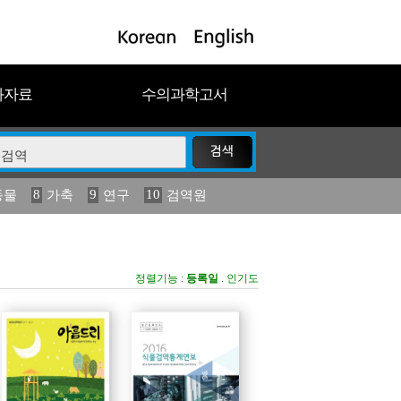
과자료
수의과학고서
8
9
10
동물
가축
연구
검역원
18
19
2023
연보
농림수산
정렬기능 :
등록일
.
인기도