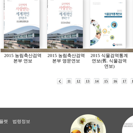
2015 농림축산검역
2015 농림축산검역
2015 식물검역통계
본부 연보
본부 영문연보
연보(舊. 식물검역
연보)
11
12
13
14
15
16
17
플렛
법령정보