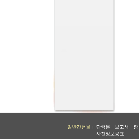
일반간행물
단행본
보고서
팜
|
사전정보공표