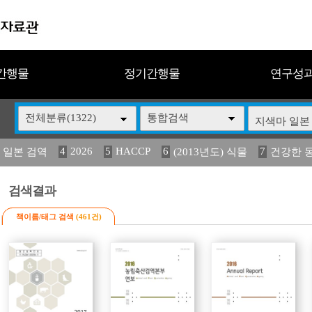
간행물
정기간행물
연구성
전체분류(1322)
통합검색
4
2026
5
HACCP
6
7
 일본 검역
(2013년도) 식물
건강한 
13
14
15
16
17
 도감
(2013년도) 식
媛 異
구제역
관리
검색결과
책이름/태그 검색
(461건)