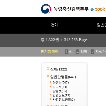
전체
일반
총
1,322
권 /
318,765
Pages
1
AI
2
3
인기검색어 :
검역
지색마
11
2025
12
중독성 식물
20
수의과학검역원
전체
(1322)
일반간행물
(647)
단행본
(507)
보고서
(34)
팜플렛
(85)
법령정보
(19)
사전정보공표
(2)