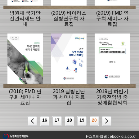
병원체 국가안
(2019) 바이러스
(2019) FMD 연
전관리제도 안
질병연구회 자
구회 세미나 자
내
료집
료집
(2018) FMD 연
2019 질병진단
2019년 하반기
구회 세미나 자
과 세미나 자료
가축전염병 중
료집
집
앙예찰협의회
자료
16
17
18
19
20
PC/모바일웹 : ebook.qia.go.kr