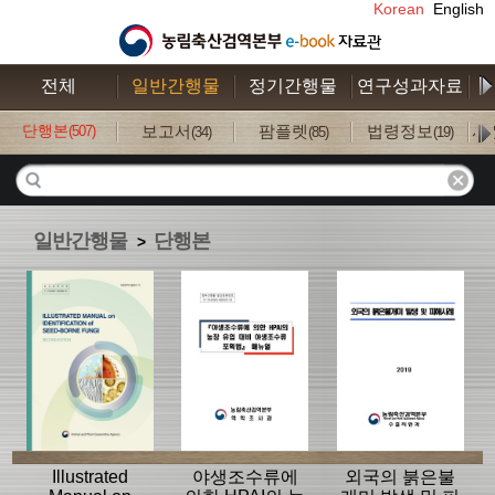
Korean
English
전체
일반간행물
정기간행물
연구성과자료
수
단행본
보고서
팜플렛
법령정보
사
(507)
(34)
(85)
(19)
일반간행물
단행본
>
Illustrated
야생조수류에
외국의 붉은불