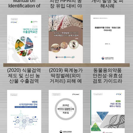
Manual on
의한 HPAI의 농
개미 발생 및 피
Identification of
장 유입 대비 야
해사례
Seed-borne
생조수류 포획
Fungi(2nd ed.)
법 매뉴얼
(2020) 식물검역
(2019) 육계농가
동물용의약품
제도 및 신선 농
딱정벌레(외미
안전성·유효성
산물 수출검역
거저리) 피해 예
검토 가이드라
요건
방을 위한 방제
인 Ver.2
지침서