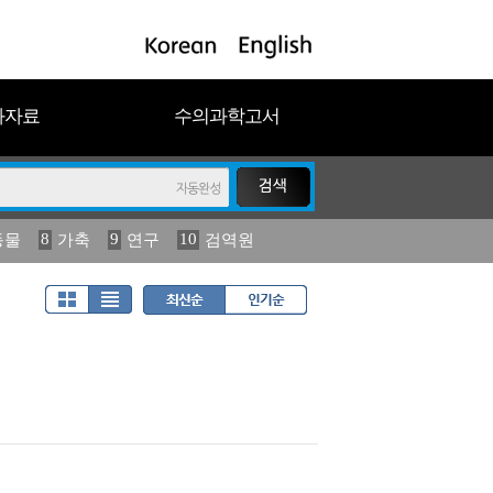
과자료
수의과학고서
8
9
10
동물
가축
연구
검역원
18
2023
19
연보
농림수산