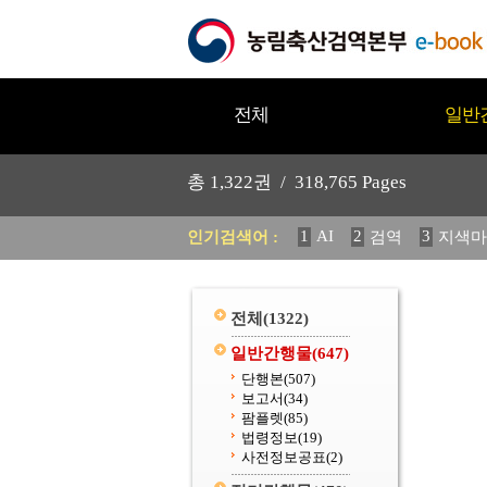
전체
일반
총
1,322
권 /
318,765
Pages
1
AI
2
3
인기검색어 :
검역
지색마
11
2025
12
중독성 식물
20
수의과학검역원
전체
(1322)
일반간행물
(647)
단행본
(507)
보고서
(34)
팜플렛
(85)
법령정보
(19)
사전정보공표
(2)