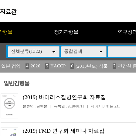
간행물
정기간행물
연구성
전체분류(1322)
통합검색
4
2026
5
HACCP
6
7
 일본 검역
(2013년도) 식물
건강한 
13
14
15
16
17
 도감
媛 異
(2013년도) 식
구제역
관리
일반간행물
(2019) 바이러스질병연구회 자료집
분류명 : 단행본
|
등록일 : 2020/01/11
|
페이지:0, 방문:231
(2019) FMD 연구회 세미나 자료집