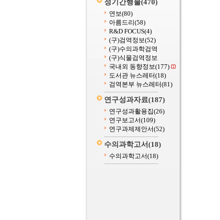
정기간행물
(470)
연보
(80)
아름드리
(58)
R&D FOCUS
(4)
(구)검역정보
(52)
(구)수의과학검역
(구)식물검역정보
국내외 동향정보
(177)
도서관 뉴스레터
(18)
검역본부 뉴스레터
(81)
연구성과자료
(187)
연구성과활용집
(26)
연구보고서
(109)
연구과제제안서
(52)
수의과학고서
(18)
수의과학고서
(18)