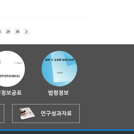
8
29
30