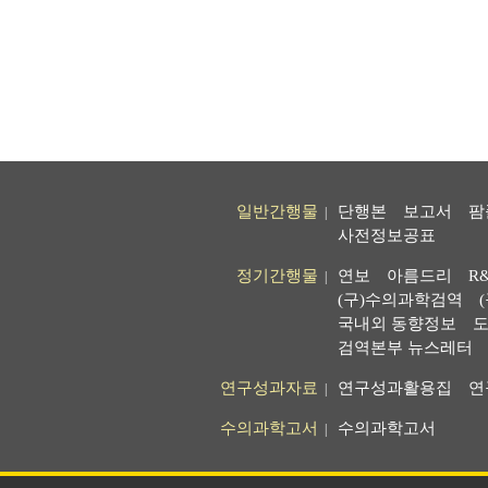
일반간행물
단행본
보고서
팜
|
사전정보공표
정기간행물
연보
아름드리
R
|
(구)수의과학검역
국내외 동향정보
도
검역본부 뉴스레터
연구성과자료
연구성과활용집
연
|
수의과학고서
수의과학고서
|