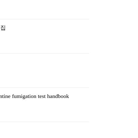
료집
fumigation test handbook