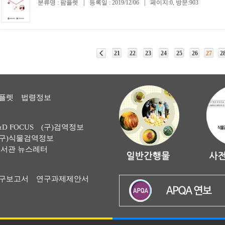
분류명 : 팜플렛
|
등록일 : 2019/12/06
|
페이지:0, 방문:903
21
22
23
24
25
26
27
2
플렛
법령정보
&D FOCUS
(구)검역정보
(구)식물검역정보
서관 뉴스레터
구보고서
연구과제제안서