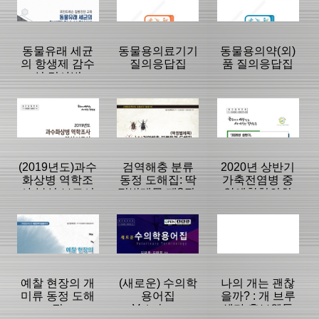
보
|
|
|
동물유래 세균
동물용의료기기
동물용의약(외)
의 항생제 감수
질의응답집
품 질의응답집
성 검사법
등록일 :
등록일 :
등록일 :
2020/09/28
2020/09/15
2020/09/01
분류명 : 단행본
분류명 : 단행본
분류명 : 단행본
|
|
|
|
|
|
(2019년도)과수
검역해충 분류
2020년 상반기
화상병 역학조
동정 도해집: 딱
가축전염병 중
사 분석 보고서
정벌레목 제3권-
앙예찰협의회
페이지:0, 방
페이지:0, 방
페이지:0, 방
거저리상과, 잎
자료
문:1,748
문:445
문:819
등록일 :
등록일 :
등록일 :
벌레상과의 동
2020/08/07
2020/08/03
2020/08/03
분류명 : 보고서
분류명 : 단행본
분류명 : 단행본
정도해
|
|
|
|
|
|
예찰 현장의 개
(새로운) 수의학
나의 개는 괜찮
미류 동정 도해
용어집
을까? : 개 브루
집
Veterinary
셀라 홍보웹툰
페이지:0, 방
페이지:0, 방
페이지:0, 방