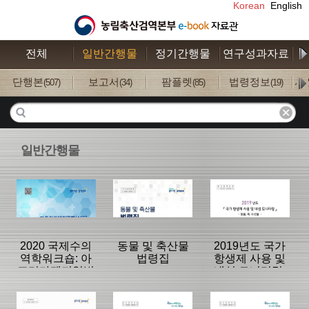
Korean
English
전체
일반간행물
정기간행물
연구성과자료
수
단행본
보고서
팜플렛
법령정보
사
(507)
(34)
(85)
(19)
일반간행물
2020 국제수의
동물 및 축산물
2019년도 국가
역학워크숍: 아
법령집
항생제 사용 및
프리카돼지열병
내성 모니터링:
(ASF) 역학조사
동물, 축·수산물
의 이해와 방법
분류명 : 단행본
분류명 : 법령정
분류명 : 단행본