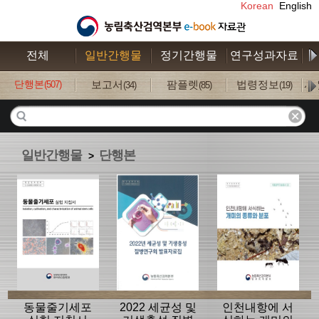
Korean
English
전체
일반간행물
정기간행물
연구성과자료
수
단행본
보고서
팜플렛
법령정보
사
(507)
(34)
(85)
(19)
일반간행물
단행본
>
동물줄기세포
2022 세균성 및
인천내항에 서