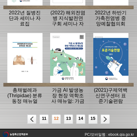
2022년 질병진
(2022) 해외전염
2022년 하반기
단과 세미나 자
병 지식발전연
가축전염병 중
료집
구회 세미나 자
앙예찰협의회
료집
자료
총채벌레과
가금 AI 발생농
(2021)구제역백
(Thripidae) 분류
장 현장 역학조
신연구센터 표
동정 매뉴얼
사 매뉴얼: 가금
준기술편람
임상증상 및 육
안 병변 조사
11
12
13
14
15
PC/모바일웹 : ebook.qia.go.kr