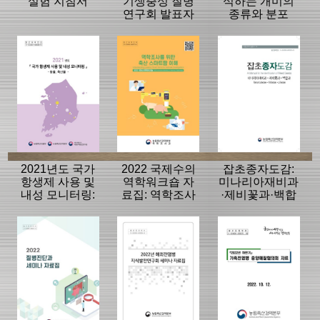
실험 지침서
기생충성 질병
식하는 개미의
연구회 발표자
종류와 분포
료집
2021년도 국가
2022 국제수의
잡초종자도감:
항생제 사용 및
역학워크숍 자
미나리아재비과
내성 모니터링:
료집: 역학조사
·제비꽃과·백합
동물, 축산물
를 위한 축산 스
과
마트팜 이해