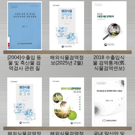
[2004]수출입 동
해외식물검역정
2018 수출입식
물 및 축산물 검
보(2025년 2월)
물 검역통계(舊.
역검사 관련 질
식물검역연보)
의응답집
해외식물검역정
해외식물검역정
국내 말산업 및