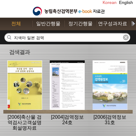
Korean
English
전체
일반간행물
정기간행물
연구성과자료
수
검색결과
[2006]축산물 검
[2004]검역정보
[2006]검역정보
역검사고객설명
24호
31호
회설명자료