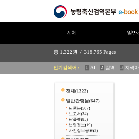
전체
일반
총
1,322
권 /
318,765
Pages
1
AI
2
3
인기검색어 :
검역
지색마
11
2025
12
중독성 식물
20
수의과학검역원
전체
(1322)
일반간행물
(647)
단행본
(507)
보고서
(34)
팜플렛
(85)
법령정보
(19)
사전정보공표
(2)