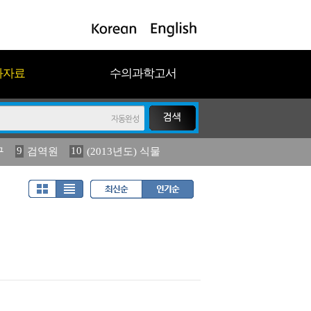
과자료
수의과학고서
9
10
구
검역원
(2013년도) 식물
18
2023
19
연보
농림수산