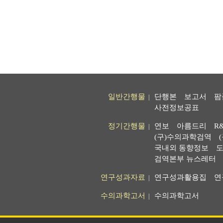
일반간행물
단행본
보고서
팜
|
사전정보공표
정기간행물
연보
아름드리
R
|
(구)수의과학검역
국내외 동향정보
도
검역본부 뉴스레터
연구성과자료
연구성과활용집
연
|
수의과학고서
수의과학고서
|