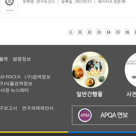
분류명 : 연구보고서
|
등록일 : 2021/01/15
|
페이지:0, 방문:88
11
12
13
14
15
16
플렛
법령정보
&D FOCUS
(구)검역정보
(구)식물검역정보
서관 뉴스레터
구보고서
연구과제제안서