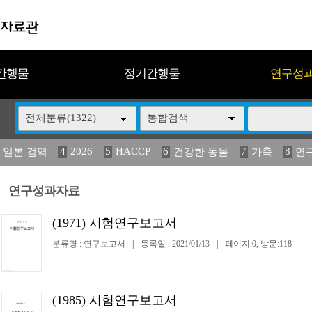
간행물
정기간행물
연구성
전체분류(1322)
통합검색
4
2026
5
HACCP
6
7
8
 일본 검역
건강한 동물
가축
연
13
14
15
16
17
 도감
媛 異
(2013년도) 식
구제역
관리
연구성과자료
(1971) 시험연구보고서
분류명 : 연구보고서
|
등록일 : 2021/01/13
|
페이지:0, 방문:118
(1985) 시험연구보고서