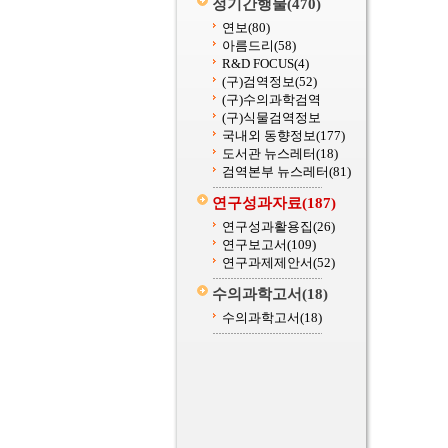
정기간행물
(470)
연보
(80)
아름드리
(58)
R&D FOCUS
(4)
(구)검역정보
(52)
(구)수의과학검역
(구)식물검역정보
국내외 동향정보
(177)
도서관 뉴스레터
(18)
검역본부 뉴스레터
(81)
연구성과자료
(187)
연구성과활용집
(26)
연구보고서
(109)
연구과제제안서
(52)
수의과학고서
(18)
수의과학고서
(18)