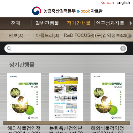
Korean
English
전체
일반간행물
정기간행물
연구성과자료
수
연보
아름드리
R&D FOCUS
(구)검역정보
(
(80)
(58)
(4)
(52)
정기간행물
해외식물검역정
농림축산검역본
해외식물검역정