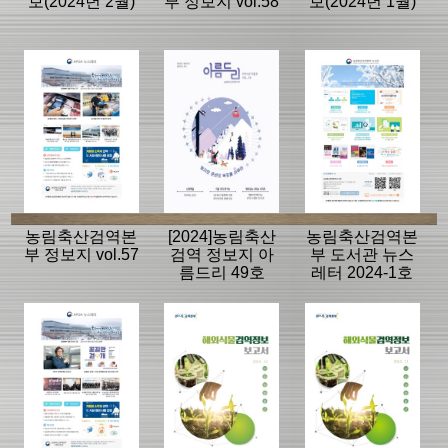
보(2024년 2월)
부 정보지 vol.58
보(2024년 1월)
농림축산검역본
[2024]농림축산
농림축산검역본
부 정보지 vol.57
검역 정보지 아
부 도서관 뉴스
름드리 49호
레터 2024-1호
(vol.17)