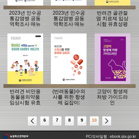
2023년 인수공
2023년 인수공
반려견 골관절
통감염병 공동
통감염병 공동
염 치료제 임상
역학조사 매뉴
역학조사 매뉴
시험 유효성평
얼(2.브루셀라증
얼(3.인수공통결
가 가이드라인
(병))
핵)
반려견 비만용
(반려동물)수의
고양이 항생제
동물용의약품
사를 위한 항생
처방 가이드라
임상시험 유효
제 길잡이:
인
성평가 가이드
2023.6
라인
6
7
8
9
10
PC/모바일웹 : ebook.qia.go.kr