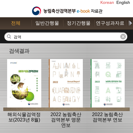
Korean
English
전체
일반간행물
정기간행물
연구성과자료
수
검색결과
해외식물검역정
2022 농림축산
2022 농림축산
보(2023년 8월)
검역본부 영문
검역본부 연보
연보