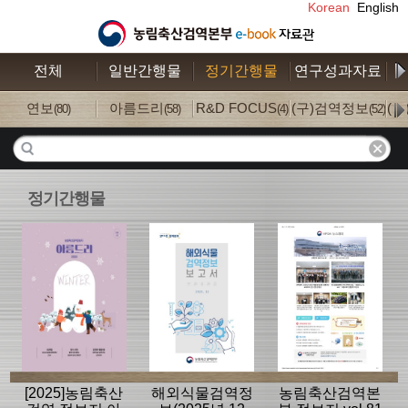
Korean
English
전체
일반간행물
정기간행물
연구성과자료
수
연보
아름드리
R&D FOCUS
(구)검역정보
(
(80)
(58)
(4)
(52)
정기간행물
[2025]농림축산
해외식물검역정
농림축산검역본