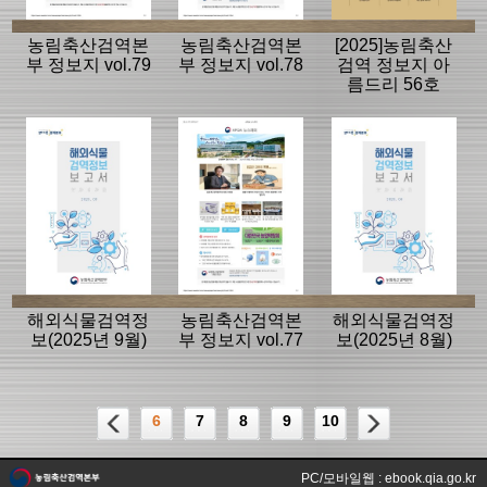
농림축산검역본
농림축산검역본
[2025]농림축산
부 정보지 vol.79
부 정보지 vol.78
검역 정보지 아
름드리 56호
해외식물검역정
농림축산검역본
해외식물검역정
보(2025년 9월)
부 정보지 vol.77
보(2025년 8월)
6
7
8
9
10
PC/모바일웹 : ebook.qia.go.kr