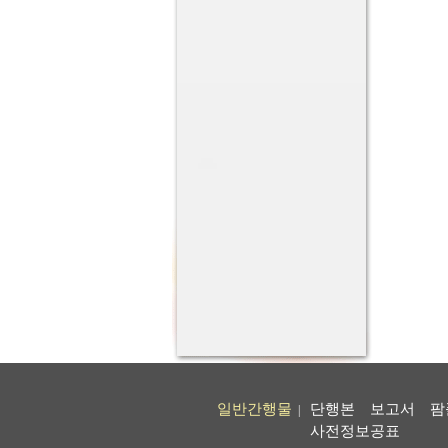
일반간행물
단행본
보고서
팜
|
사전정보공표