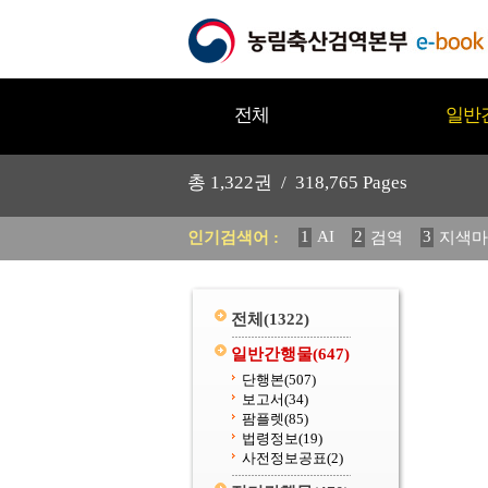
전체
일반
총
1,322
권 /
318,765
Pages
1
AI
2
3
인기검색어 :
검역
지색마
11
2025
12
중독성 식물
20
수의과학검역원
전체
(1322)
일반간행물
(647)
단행본
(507)
보고서
(34)
팜플렛
(85)
법령정보
(19)
사전정보공표
(2)