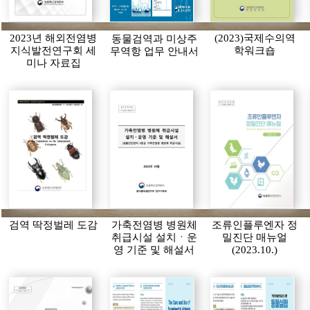
2023년 해외전염병
(2023)국제수의역
동물검역과 미상주
지식발전연구회 세
학워크숍
무역항 업무 안내서
미나 자료집
검역 딱정벌레 도감
가축전염병 병원체
조류인플루엔자 정
취급시설 설치ㆍ운
밀진단 매뉴얼
영 기준 및 해설서
(2023.10.)