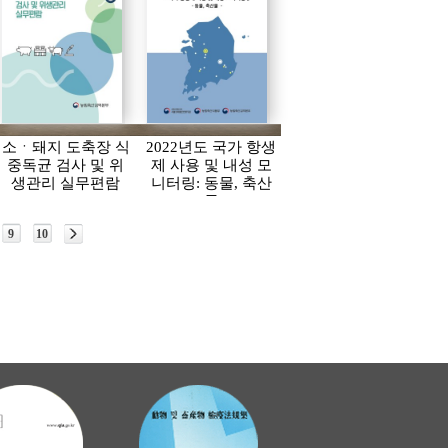
소ㆍ돼지 도축장 식
2022년도 국가 항생
중독균 검사 및 위
제 사용 및 내성 모
생관리 실무편람
니터링: 동물, 축산
물
9
10