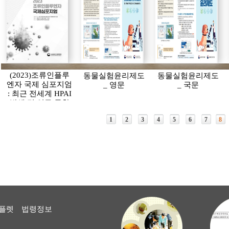
(2023)조류인플루
동물실험윤리제도
동물실험윤리제도
엔자 국제 심포지엄
_ 영문
_ 국문
: 최근 전세계 HPAI
발생 및 연구 동향
에 대한 고찰
1
2
3
4
5
6
7
8
플렛
법령정보