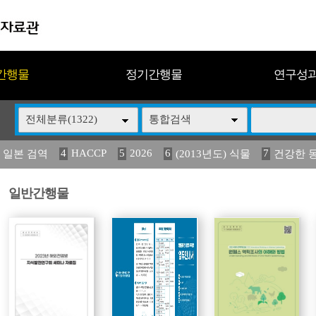
간행물
정기간행물
연구성
전체분류(1322)
통합검색
4
HACCP
5
2026
6
7
 일본 검역
(2013년도) 식물
건강한 
13
14
15
16
17
 도감
媛 異
(2013년도) 식
구제역
관리
일반간행물