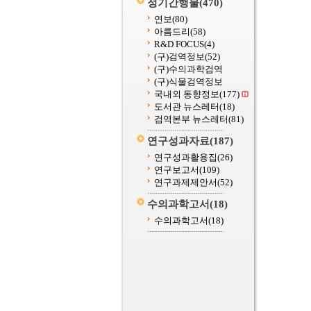
정기간행물
(470)
연보
(80)
아름드리
(58)
R&D FOCUS
(4)
(구)검역정보
(52)
(구)수의과학검역
(구)식물검역정보
국내외 동향정보
(177)
도서관 뉴스레터
(18)
검역본부 뉴스레터
(81)
연구성과자료
(187)
연구성과활용집
(26)
연구보고서
(109)
연구과제제안서
(52)
수의과학고서
(18)
수의과학고서
(18)