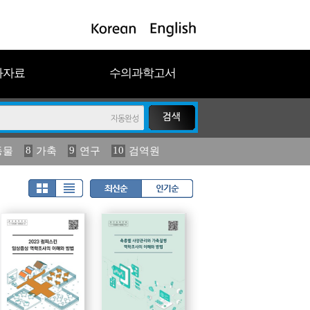
과자료
수의과학고서
8
9
10
동물
가축
연구
검역원
18
2023
19
연보
농림수산