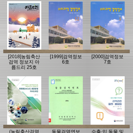
[2018]농림축산
[1999]검역정보
[2000]검역정보
검역 정보지 아
6호
7호
름드리 25호
(농림축산검역
동물검역연보
수출·입 동물 및