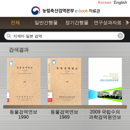
Korean
English
전체
일반간행물
정기간행물
연구성과자료
수
검색결과
동물검역연보
동물검역연보
2009 국립수의
1990
1989
과학검역원연보